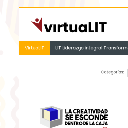
Saltar
al
contenido
principal
VirtuaLIT
LIT Liderazgo integral Transform
Categorías: