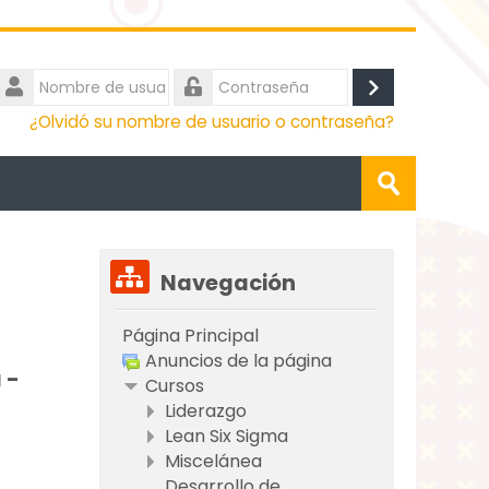
Nombre
de
Acceder
Contraseña
¿Olvidó su nombre de usuario o contraseña?
usuario
Buscar
cursos
Enviar
Saltar
Navegación
Navegación
Página Principal
Anuncios de la página
 -
Cursos
Liderazgo
Lean Six Sigma
Miscelánea
Desarrollo de