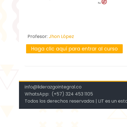
Profesor:
Jhon López
Haga clic aquí para entrar al curso
info@liderazgointegral.co
WhatsApp: (+57) 324 453 1105
Todos los derechos reservados | LIT es un e