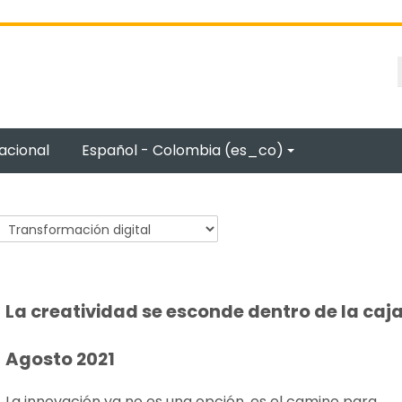
acional
Español - Colombia ‎(es_co)‎
La creatividad se esconde dentro de la caja
Agosto 2021
La innovación ya no es una opción, es el camino para